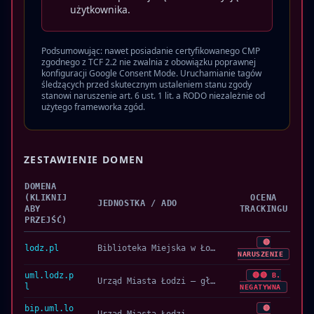
użytkownika.
Podsumowując: nawet posiadanie certyfikowanego CMP
zgodnego z TCF 2.2 nie zwalnia z obowiązku poprawnej
konfiguracji Google Consent Mode. Uruchamianie tagów
śledzących przed skutecznym ustaleniem stanu zgody
stanowi naruszenie art. 6 ust. 1 lit. a RODO niezależnie od
użytego frameworka zgód.
ZESTAWIENIE DOMEN
DOMENA
(KLIKNIJ
OCENA
JEDNOSTKA / ADO
ABY
TRACKINGU
PRZEJŚĆ)
🔴
lodz.pl
Biblioteka Miejska w Łodzi
NARUSZENIE
uml.lodz.p
🔴🔴 B.
Urząd Miasta Łodzi – główna domena
l
NEGATYWNA
bip.uml.lo
🔴