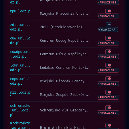
Urząd Miasta Łodzi
dz.pl
NARUSZENIE
mpu.lodz.p
🔴
Miejska Pracownia Urbanistyczna w Łodzi
l
NARUSZENIE
zdit.uml.l
➖
ZDiT (Przekierowanie)
odz.pl
WYŁĄCZONA
cuw.uml.lo
🔴
Centrum Usług Wspólnych w Łodzi
dz.pl
NARUSZENIE
cuwdps.uml
🔴
Centrum Usług Wspólnych DPS w Łodzi
.lodz.pl
NARUSZENIE
lckm.uml.l
🔴
Łódzkie Centrum Kontaktu z Mieszkańcami
odz.pl
NARUSZENIE
mops.uml.l
🔴
Miejski Ośrodek Pomocy Społecznej w Łodzi
odz.pl
NARUSZENIE
mzz.lodz.p
🔴
Miejski Zespół Żłobków w Łodzi
l
NARUSZENIE
schronisko
🔴
.uml.lodz.
Schronisko dla Bezdomnych Zwierząt w Łodzi
NARUSZENIE
pl
architektm
🔴
iasta.uml.
Biuro Architekta Miasta