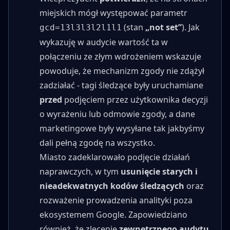
miejskich mógł występować parametr
(stan
„not set”
). Jak
gcd=13l3l3l2l1l1
wykazuję w audycie wartość ta w
połączeniu ze złym wdrożeniem wskazuje
powoduje, że mechanizm zgody nie zdążył
zadziałać - tagi śledzące były uruchamiane
przed
podjęciem przez użytkownika decyzji
o wyrażeniu lub odmowie zgody, a dane
marketingowe były wysyłane tak jakbyśmy
dali pełną zgodę na wszystko.
Miasto zadeklarowało podjęcie działań
naprawczych, w tym
usunięcie starych i
nieadekwatnych kodów śledzących
oraz
rozważenie prowadzenia analityki poza
ekosystemem Google. Zapowiedziano
również, że zlecenie
zewnętrznego audytu