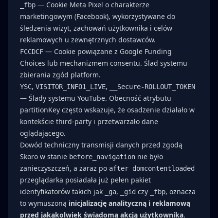
— Cookie Meta Pixel o charakterze
_fbp
marketingowym (Facebook), wykorzystywane do
śledzenia wizyt, zachowań użytkownika i celów
reklamowych u zewnętrznych dostawców.
— Cookie powiązane z Google Funding
FCCDCF
Choices lub mechanizmem consentu. Ślad systemu
zbierania zgód platform.
,
,
YSC
VISITOR_INFO1_LIVE
__Secure-ROLLOUT_TOKEN
— Ślady systemu YouTube. Obecność atrybutu
partitionKey często wskazuje, że osadzenie działało w
kontekście third-party i przetwarzało dane
oglądającego.
Dowód techniczny transmisji danych przed zgodą
Skoro w stanie
nie było
before_navigation
zanieczyszczeń, a zaraz po
after_domcontentloaded
przeglądarka posiadała już pełen pakiet
identyfikatorów takich jak
,
czy
, oznacza
_ga
_gid
_fbp
to wymuszoną
inicjalizację analityczną i reklamową
przed jakąkolwiek świadomą akcją użytkownika
.