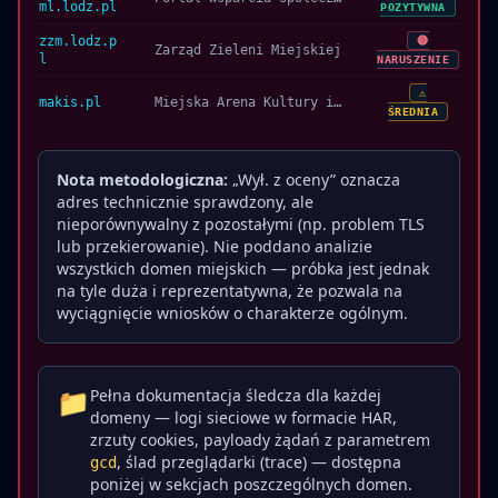
ml.lodz.pl
POZYTYWNA
zzm.lodz.p
🔴
Zarząd Zieleni Miejskiej
l
NARUSZENIE
⚠️
makis.pl
Miejska Arena Kultury i Sportu
ŚREDNIA
Nota metodologiczna:
„Wył. z oceny” oznacza
adres technicznie sprawdzony, ale
nieporównywalny z pozostałymi (np. problem TLS
lub przekierowanie). Nie poddano analizie
wszystkich domen miejskich — próbka jest jednak
na tyle duża i reprezentatywna, że pozwala na
wyciągnięcie wniosków o charakterze ogólnym.
📁
Pełna dokumentacja śledcza dla każdej
domeny — logi sieciowe w formacie HAR,
zrzuty cookies, payloady żądań z parametrem
, ślad przeglądarki (trace) — dostępna
gcd
poniżej w sekcjach poszczególnych domen.