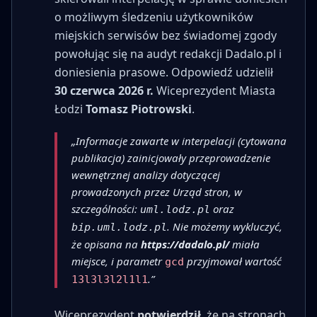
o możliwym śledzeniu użytkowników
miejskich serwisów bez świadomej zgody
powołując się na audyt redakcji Dadalo.pl i
doniesienia prasowe. Odpowiedź udzielił
30 czerwca 2026 r.
Wiceprezydent Miasta
Łodzi
Tomasz Piotrowski
.
„Informacje zawarte w interpelacji (cytowana
publikacja) zainicjowały przeprowadzenie
wewnętrznej analizy dotyczącej
prowadzonych przez Urząd stron, w
szczególności:
oraz
uml.lodz.pl
. Nie możemy wykluczyć,
bip.uml.lodz.pl
że opisana na
https://dadalo.pl/
miała
miejsce, i parametr
przyjmował wartość
gcd
.”
13l3l3l2l1l1
Wiceprezydent
potwierdził
, że na stronach