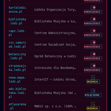
l
NARUSZENIE
kartalodzi
🔴
Łódzka Organizacja Turystyczna (ŁOT)
anina.pl
NARUSZENIE
biblioteka
🔴
Biblioteka Miejska w Łodzi
.lodz.pl
NARUSZENIE
capz.lodz.
🔴
Centrum Administracyjne Pieczy Zastępczej
pl
NARUSZENIE
css.samorz
🔴
Centrum Świadczeń Socjalnych
ad.lodz.pl
NARUSZENIE
botaniczny
🔴
Ogród Botaniczny w Łodzi
.lodz.pl
NARUSZENIE
strazmiejs
🔴
Schronisko dla Bezdomnych Zwierząt w Łodzi
ka.lodz.pl
NARUSZENIE
nowa.mapa.
⚠️
InterSIT — Łódzki Ośrodek Geodezji
lodz.pl
ŚREDNIA
ads.biblio
➖
teka.lodz.
Biblioteka Miejska (Ad Server)
WYŁĄCZONA
pl
atlasarena
⚠️
MAKiS sp. z o.o. (100% Miasto)
.pl
ŚREDNIA