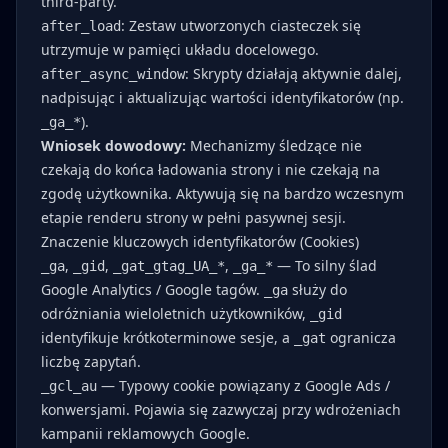
third-party.
: Zestaw utworzonych ciasteczek się
after_load
utrzymuje w pamięci układu docelowego.
: Skrypty działają aktywnie dalej,
after_async_window
nadpisując i aktualizując wartości identyfikatorów (np.
).
_ga_*
Wniosek dowodowy:
Mechanizmy śledzące nie
czekają do końca ładowania strony i nie czekają na
zgodę użytkownika. Aktywują się na bardzo wczesnym
etapie renderu strony w pełni pasywnej sesji.
Znaczenie kluczowych identyfikatorów (Cookies)
,
,
,
— To silny ślad
_ga
_gid
_gat_gtag_UA_*
_ga_*
Google Analytics / Google tagów.
służy do
_ga
odróżniania wieloletnich użytkowników,
_gid
identyfikuje krótkoterminowe sesje, a
ogranicza
_gat
liczbę zapytań.
— Typowy cookie powiązany z Google Ads /
_gcl_au
konwersjami. Pojawia się zazwyczaj przy wdrożeniach
kampanii reklamowych Google.