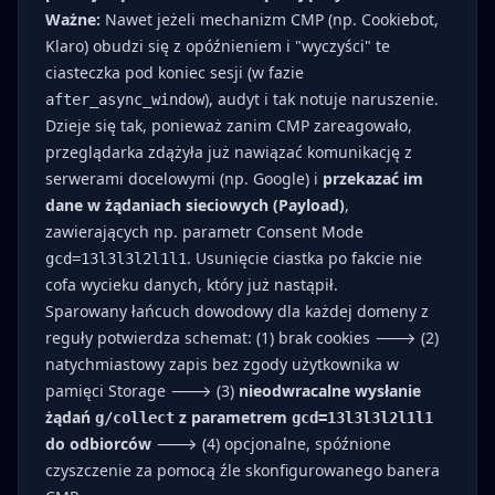
Ważne:
Nawet jeżeli mechanizm CMP (np. Cookiebot,
Klaro) obudzi się z opóźnieniem i "wyczyści" te
ciasteczka pod koniec sesji (w fazie
), audyt i tak notuje naruszenie.
after_async_window
Dzieje się tak, ponieważ zanim CMP zareagowało,
przeglądarka zdążyła już nawiązać komunikację z
serwerami docelowymi (np. Google) i
przekazać im
dane w żądaniach sieciowych (Payload)
,
zawierających np. parametr Consent Mode
. Usunięcie ciastka po fakcie nie
gcd=13l3l3l2l1l1
cofa wycieku danych, który już nastąpił.
Sparowany łańcuch dowodowy dla każdej domeny z
reguły potwierdza schemat: (1) brak cookies 🡒 (2)
natychmiastowy zapis bez zgody użytkownika w
pamięci Storage 🡒 (3)
nieodwracalne wysłanie
żądań
z parametrem
g/collect
gcd=13l3l3l2l1l1
do odbiorców
🡒 (4) opcjonalne, spóźnione
czyszczenie za pomocą źle skonfigurowanego banera