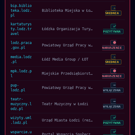
bip.biblio
⚠️
teka.lodz.
Biblioteka Miejska w Łodzi
ŚREDNIA
pl
kartaturys
✅
ty.lodz.tr
Łódzka Organizacja Turystyczna (ŁOT)
POZYTYWNA
avel
lodz.praca
🔴
Powiatowy Urząd Pracy w Łodzi
.gov.pl
NARUSZENIE
media.lodz
⚠️
Łódź Media Group / ŁOT
.pl
ŚREDNIA
mpk.lodz.p
🔴
Miejskie Przedsiębiorstwo Komunikacyjne w Łodzi
l
NARUSZENIE
pup-
➖
Powiatowy Urząd Pracy w Łodzi
lodz.pl
WYŁĄCZONA
teatr-
➖
muzyczny.l
Teatr Muzyczny w Łodzi
WYŁĄCZONA
odz.pl
wizyty.uml
✅
Urząd Miasta Łodzi (rezerwacja wizyty)
.lodz.pl
POZYTYWNA
wsparcie.u
✅
Portal Wsparcia Społecznego