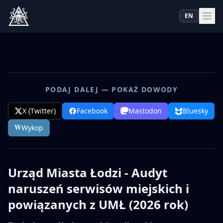
EN
PODAJ DALEJ — POKAŻ DOWODY
X (Twitter)
Facebook
Mastodon
Bluesky
W
Wykop
Urząd Miasta Łodzi - Audyt
naruszeń serwisów miejskich i
powiązanych z UMŁ (2026 rok)