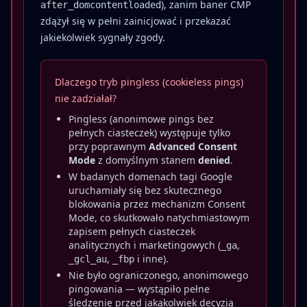
), zanim baner CMP
after_domcontentloaded
zdążył się w pełni zainicjować i przekazać
jakiekolwiek sygnały zgody.
Dlaczego tryb pingless (cookieless pings)
nie zadziałał?
Pingless (anonimowe pings bez
pełnych ciasteczek) występuje tylko
przy poprawnym
Advanced Consent
Mode
z domyślnym stanem
denied
.
W badanych domenach tagi Google
uruchamiały się bez skutecznego
blokowania przez mechanizm Consent
Mode, co skutkowało natychmiastowym
zapisem pełnych ciasteczek
analitycznych i marketingowych (
,
_ga
,
i inne).
_gcl_au
_fbp
Nie było ograniczonego, anonimowego
pingowania — wystąpiło pełne
śledzenie przed jakąkolwiek decyzją